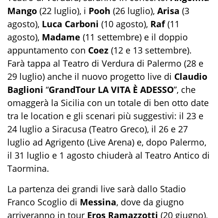
Mango
(22 luglio), i
Pooh
(26 luglio),
Arisa
(3
agosto),
Luca Carboni
(10 agosto),
Raf
(11
agosto),
Madame
(11 settembre) e il doppio
appuntamento con
Coez
(12 e 13 settembre).
Farà tappa al Teatro di Verdura di Palermo (28 e
29 luglio) anche il nuovo progetto live di
Claudio
Baglioni
“
GrandTour LA VITA È ADESSO
”, che
omaggerà la Sicilia con un totale di ben otto date
tra le location e gli scenari più suggestivi: il 23 e
24 luglio a Siracusa (Teatro Greco), il 26 e 27
luglio ad Agrigento (Live Arena) e, dopo Palermo,
il 31 luglio e 1 agosto chiuderà al Teatro Antico di
Taormina.
La partenza dei grandi live sarà dallo Stadio
Franco Scoglio di
Messina
, dove da giugno
arriveranno in tour
Eros Ramazzotti
(20 giugno),