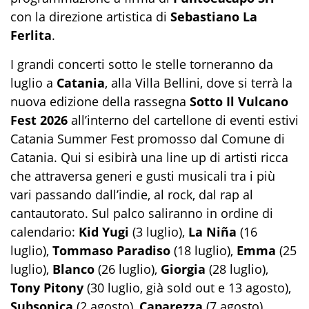
con la direzione artistica di
Sebastiano La
Ferlita
.
I grandi concerti sotto le stelle torneranno da
luglio a
Catania
, alla Villa Bellini, dove si terrà la
nuova edizione della rassegna
Sotto Il Vulcano
Fest 2026
all’interno del cartellone di eventi estivi
Catania Summer Fest promosso dal Comune di
Catania. Qui si esibirà una line up di artisti ricca
che attraversa generi e gusti musicali tra i più
vari passando dall’indie, al rock, dal rap al
cantautorato. Sul palco saliranno in ordine di
calendario:
Kid Yugi
(3 luglio),
La Niña
(16
luglio),
Tommaso Paradiso
(18 luglio),
Emma
(25
luglio),
Blanco
(26 luglio),
Giorgia
(28 luglio),
Tony Pitony
(30 luglio, già sold out e 13 agosto),
Subsonica
(2 agosto),
Caparezza
(7 agosto),