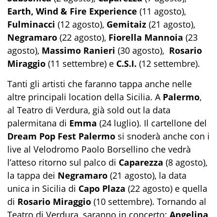
Earth, Wind & Fire Experience
(11 agosto),
Fulminacci
(12 agosto),
Gemitaiz
(21 agosto),
Negramaro
(22 agosto),
Fiorella Mannoia
(23
agosto),
Massimo Ranieri
(30 agosto),
Rosario
Miraggio
(11 settembre) e
C.S.I.
(12 settembre).
Tanti gli artisti che faranno tappa anche nelle
altre principali location della Sicilia. A
Palermo
,
al Teatro di Verdura, già sold out la data
palermitana di
Emma
(24 luglio). Il cartellone del
Dream Pop Fest Palermo
si snoderà anche con i
live al Velodromo Paolo Borsellino che vedrà
l’atteso ritorno sul palco di
Caparezza
(8 agosto),
la tappa dei
Negramaro
(21 agosto), la data
unica in Sicilia di
Capo Plaza
(22 agosto) e quella
di
Rosario Miraggio
(10 settembre). Tornando al
Teatro di Verdura, saranno in concerto:
Angelina