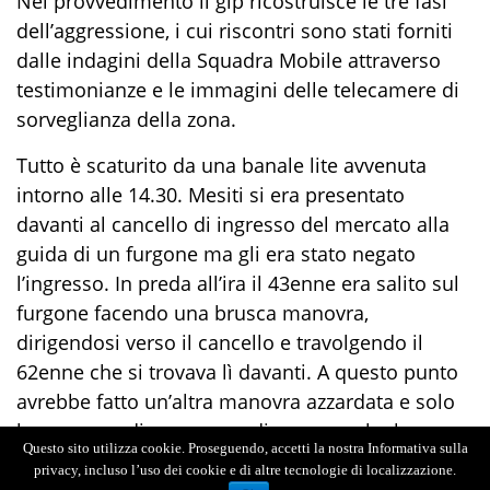
Nel provvedimento il gip ricostruisce le tre fasi
dell’aggressione, i cui riscontri sono stati forniti
dalle indagini della Squadra Mobile attraverso
testimonianze e le immagini delle telecamere di
sorveglianza della zona.
Tutto è scaturito da una banale lite avvenuta
intorno alle 14.30. Mesiti si era presentato
davanti al cancello di ingresso del mercato alla
guida di un furgone ma gli era stato negato
l’ingresso. In preda all’ira il 43enne era salito sul
furgone facendo una brusca manovra,
dirigendosi verso il cancello e travolgendo il
62enne che si trovava lì davanti. A questo punto
avrebbe fatto un’altra manovra azzardata e solo
la presenza di un gruppo di persone che hanno
Questo sito utilizza cookie. Proseguendo, accetti la nostra Informativa sulla
fatto da scudo al ferito rimasto a terra lo avrebbe
privacy, incluso l’uso dei cookie e di altre tecnologie di localizzazione.