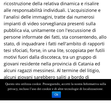
ricostruzione della relativa dinamica e risalire
alle responsabilità individuali. L'acquisizione e
l'analisi delle immagini, tratte dai numerosi
impianti di video sorveglianza presenti sulla
pubblica via, unitamente con l'escussione di
persone informate dei fatti, sta consentendo, allo
stato, di inquadrare i fatti nell'ambito di rapporti
tesi sfociati, forse, in una lite, scoppiata per futili
motivi fuori dalla discoteca, tra un gruppo di
giovani residente nella provincia di Catania ed
alcuni ragazzi messinesi. Al termine del litigio,
alcuni giovani sarebbero saliti a bordo di
un'autovettura, con l'evidente intento di
Questo sito utilizza cookie. Proseguendo, accetti la nostra Informativa sulla
privacy, incluso l’uso dei cookie e di altre tecnologie di localizzazione.
travolgere altri giovani, cagionando a due di essi
Ok
lesioni. Le indagini hanno consentito di
identificare il ragazzo alla guida del predetto
mezzo, un ventiquattrenne messinese, ed il