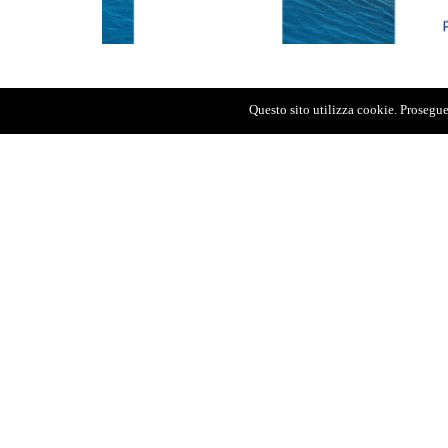
Questo sito utilizza cookie. Proseguen
Miele precisa di «non essere assolutament
colleghi», cioè i giudici contabili che ne
registrazione della delibera Cipess. L’ex
esprimere il proprio pensiero in pubblico «
clima di tensione che avrebbe caratterizz
dove sarebbe emersa – come racconta l’
della “Stretto” Saccomanno –. «una spacc
non votare...», con evidente riferimento a
talmente stretti con l’imprenditore che g
«architetti di sua fiducia al fine di verif
elevato per lavori di progettazione e ristr