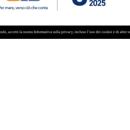
do, accetti la nostra Informativa sulla privacy, incluso l’uso dei cookie e di altre 
e allineato a questi deficienti dei miei
ll’ottobre dello scorso anno hanno negato la
 presidente aggiunto confessa di non poter
senza creare crisi istituzionali», alla luce di un
ato anche la seduta della Camera di Consiglio,
imprenditore calabrese al componente del Cda
atura interna pazzesca… e lui se n’è andato per
llo stesso Miele, il quale sarebbe in rapporti
li avrebbe chiesto anche di segnalargli
icare la possibilità di preventivi di importo meno
utturazione delle abitazioni dei figli». Miele, che