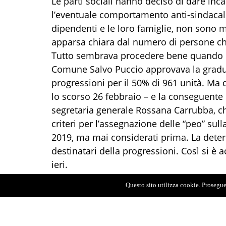
Le parti sociali hanno deciso di dare inca
l’eventuale comportamento anti-sindacale 
dipendenti e le loro famiglie, non sono m
apparsa chiara dal numero di persone che
Tutto sembrava procedere bene quando il 
Comune Salvo Puccio approvava la gradua
progressioni per il 50% di 961 unità. Ma 
lo scorso 26 febbraio – e la conseguente
segretaria generale Rossana Carrubba, ch
criteri per l’assegnazione delle “peo” sulla
2019, ma mai considerati prima. La dete
destinatari della progressioni. Così si è 
ieri.
A parlare ai lavoratori radunati nel salone
Questo sito utilizza cookie. Proseguen
Trino e Giuseppe Previti, di Uil Fpl Livio 
e Antonio Cafeo, di Silpol Giuseppe Geme