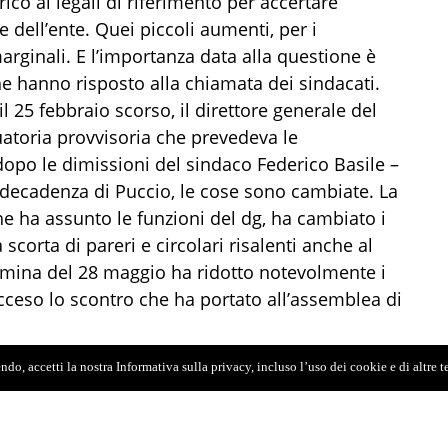
rico ai legali di riferimento per accertare
dell’ente. Quei piccoli aumenti, per i
arginali. E l’importanza data alla questione è
 hanno risposto alla chiamata dei sindacati.
25 febbraio scorso, il direttore generale del
toria provvisoria che prevedeva le
dopo le dimissioni del sindaco Federico Basile –
 decadenza di Puccio, le cose sono cambiate. La
e ha assunto le funzioni del dg, ha cambiato i
 scorta di pareri e circolari risalenti anche al
rmina del 28 maggio ha ridotto notevolmente i
acceso lo scontro che ha portato all’assemblea di
 sono stati ieri i segretari di Fp Cgil Antonio
do, accetti la nostra Informativa sulla privacy, incluso l’uso dei cookie e di altre 
Andronico e Emilio Di Stefano, di Csa Pietro Fotia
llaro e Giorgio Adamo. «La politica non tiene in