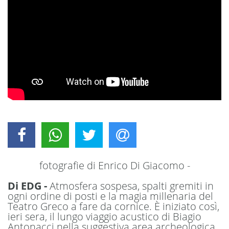
fotografie di Enrico Di Giacomo -
Di EDG -
Atmosfera sospesa, spalti gremiti in
ogni ordine di posti e la magia millenaria del
Teatro Greco a fare da cornice. È iniziato così,
ieri sera, il lungo viaggio acustico di Biagio
Antonacci nella suggestiva area archeologica