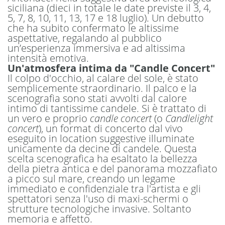
siciliana (dieci in totale le date previste il 3, 4,
5, 7, 8, 10, 11, 13, 17 e 18 luglio). Un debutto
che ha subito confermato le altissime
aspettative, regalando al pubblico
un’esperienza immersiva e ad altissima
intensità emotiva.
Un'atmosfera intima da "Candle Concert"
Il colpo d'occhio, al calare del sole, è stato
semplicemente straordinario. Il palco e la
scenografia sono stati avvolti dal calore
intimo di tantissime candele. Si è trattato di
un vero e proprio
candle concert
(o
Candlelight
concert
), un format di concerto dal vivo
eseguito in location suggestive illuminate
unicamente da decine di candele. Questa
scelta scenografica ha esaltato la bellezza
della pietra antica e del panorama mozzafiato
a picco sul mare, creando un legame
immediato e confidenziale tra l'artista e gli
spettatori senza l'uso di maxi-schermi o
strutture tecnologiche invasive. Soltanto
memoria e affetto.