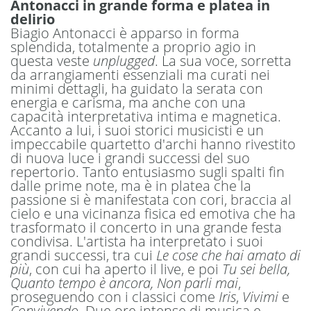
Antonacci in grande forma e platea in
delirio
Biagio Antonacci è apparso in forma
splendida, totalmente a proprio agio in
questa veste
unplugged
. La sua voce, sorretta
da arrangiamenti essenziali ma curati nei
minimi dettagli, ha guidato la serata con
energia e carisma, ma anche con una
capacità interpretativa intima e magnetica.
Accanto a lui, i suoi storici musicisti e un
impeccabile quartetto d'archi hanno rivestito
di nuova luce i grandi successi del suo
repertorio. Tanto entusiasmo sugli spalti fin
dalle prime note, ma è in platea che la
passione si è manifestata con cori, braccia al
cielo e una vicinanza fisica ed emotiva che ha
trasformato il concerto in una grande festa
condivisa.
L'artista ha interpretato i suoi
grandi successi, tra cui
Le cose che hai amato di
più
, con cui ha aperto il live, e poi
Tu sei bella,
Quanto tempo è ancora, Non parli mai
,
proseguendo con i classici come
Iris
,
Vivimi
e
Convivendo.
Due ore intense di musica e