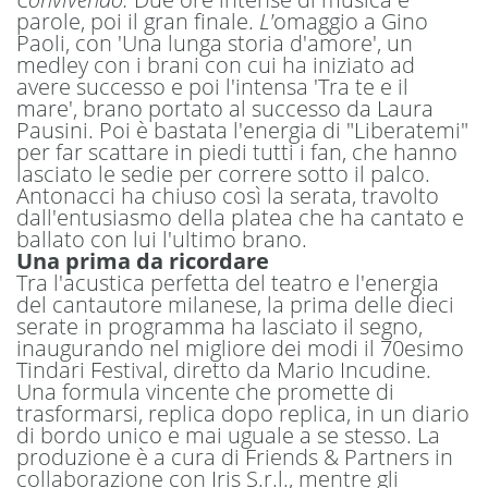
parole, poi il gran finale.
L'
omaggio a Gino
Paoli, con 'Una lunga storia d'amore', un
medley con i brani con cui ha iniziato ad
avere successo e poi l'intensa 'Tra te e il
mare', brano portato al successo da Laura
Pausini. Poi è
bastata l'energia di "Liberatemi"
per far scattare in piedi tutti i fan, che hanno
lasciato le sedie per correre sotto il palco.
Antonacci ha chiuso così la serata, travolto
dall'entusiasmo della platea che ha cantato e
ballato con lui l'ultimo brano.
Una prima da ricordare
Tra l'acustica perfetta del teatro e l'energia
del cantautore milanese, la prima delle dieci
serate in programma ha lasciato il segno,
inaugurando nel migliore dei modi il 70esimo
Tindari Festival, diretto da Mario Incudine.
Una formula vincente che promette di
trasformarsi, replica dopo replica, in un diario
di bordo unico e mai uguale a se stesso. La
produzione è a cura di Friends & Partners in
collaborazione con Iris S.r.l., mentre gli