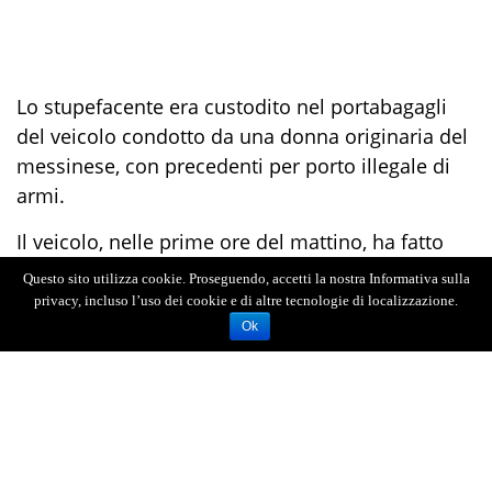
Lo stupefacente era custodito nel portabagagli
del veicolo condotto da una donna originaria del
messinese, con precedenti per porto illegale di
armi.
Il veicolo, nelle prime ore del mattino, ha fatto
ingresso nel territorio di Marsala percorrendo
Questo sito utilizza cookie. Proseguendo, accetti la nostra Informativa sulla
strade secondarie.
privacy, incluso l’uso dei cookie e di altre tecnologie di localizzazione.
Ok
A insospettire i poliziotti, in servizio di controllo
del territorio, è stata la condotta di guida della
donna, che appariva particolarmente guardinga e
incerta sulla destinazione.
Il successivo controllo della conducente ha però