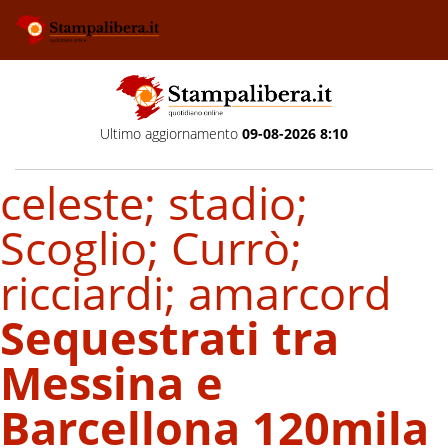
Ultimo aggiornamento
09-08-2026 8:10
celeste; stadio;
Scoglio; Currò;
ricciardi; amarcord
Sequestrati tra
Messina e
Barcellona 120mila