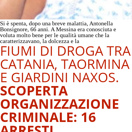
Si è spenta, dopo una breve malattia, Antonella
Bonsignore, 66 anni. A Messina era conosciuta e
voluta molto bene per le qualità umane che la
caratterizzavano, la dolcezza e la
FIUMI DI DROGA TRA
CATANIA, TAORMINA
E GIARDINI NAXOS
.
SCOPERTA
ORGANIZZAZIONE
CRIMINALE: 16
ARRESTI