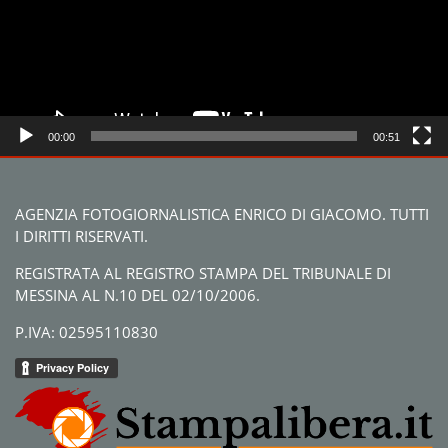
00:00
00:51
AGENZIA FOTOGIORNALISTICA ENRICO DI GIACOMO. TUTTI
I DIRITTI RISERVATI.
REGISTRATA AL REGISTRO STAMPA DEL TRIBUNALE DI
MESSINA AL N.10 DEL 02/10/2006.
P.IVA: 02595110830