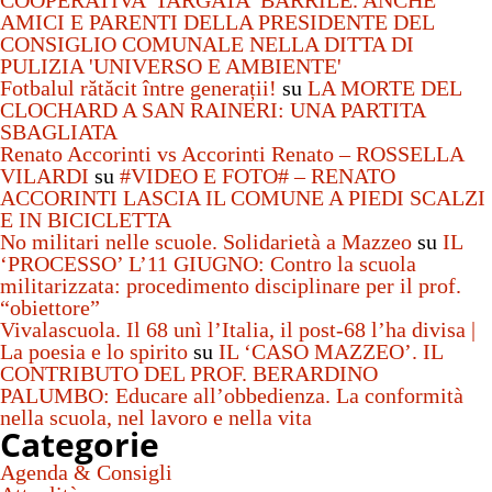
COOPERATIVA 'TARGATA' BARRILE. ANCHE
AMICI E PARENTI DELLA PRESIDENTE DEL
CONSIGLIO COMUNALE NELLA DITTA DI
PULIZIA 'UNIVERSO E AMBIENTE'
Fotbalul rătăcit între generații!
su
LA MORTE DEL
CLOCHARD A SAN RAINERI: UNA PARTITA
SBAGLIATA
Renato Accorinti vs Accorinti Renato – ROSSELLA
VILARDI
su
#VIDEO E FOTO# – RENATO
ACCORINTI LASCIA IL COMUNE A PIEDI SCALZI
E IN BICICLETTA
No militari nelle scuole. Solidarietà a Mazzeo
su
IL
‘PROCESSO’ L’11 GIUGNO: Contro la scuola
militarizzata: procedimento disciplinare per il prof.
“obiettore”
Vivalascuola. Il 68 unì l’Italia, il post-68 l’ha divisa |
La poesia e lo spirito
su
IL ‘CASO MAZZEO’. IL
CONTRIBUTO DEL PROF. BERARDINO
PALUMBO: Educare all’obbedienza. La conformità
nella scuola, nel lavoro e nella vita
Categorie
Agenda & Consigli