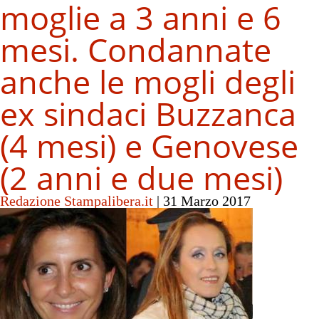
moglie a 3 anni e 6
mesi. Condannate
anche le mogli degli
ex sindaci Buzzanca
(4 mesi) e Genovese
(2 anni e due mesi)
Redazione Stampalibera.it
|
31 Marzo 2017