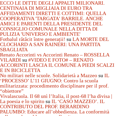
ECCO LE DITTE DEGLI APPALTI MILIONARI.
CENTINAIA DI MIGLIAIA DI EURO TRA
AFFIDAMENTI DIRETTI E COTTIMI: QUELLA
COOPERATIVA 'TARGATA' BARRILE. ANCHE
AMICI E PARENTI DELLA PRESIDENTE DEL
CONSIGLIO COMUNALE NELLA DITTA DI
PULIZIA 'UNIVERSO E AMBIENTE'
Fotbalul rătăcit între generații!
su
LA MORTE DEL
CLOCHARD A SAN RAINERI: UNA PARTITA
SBAGLIATA
Renato Accorinti vs Accorinti Renato – ROSSELLA
VILARDI
su
#VIDEO E FOTO# – RENATO
ACCORINTI LASCIA IL COMUNE A PIEDI SCALZI
E IN BICICLETTA
No militari nelle scuole. Solidarietà a Mazzeo
su
IL
‘PROCESSO’ L’11 GIUGNO: Contro la scuola
militarizzata: procedimento disciplinare per il prof.
“obiettore”
Vivalascuola. Il 68 unì l’Italia, il post-68 l’ha divisa |
La poesia e lo spirito
su
IL ‘CASO MAZZEO’. IL
CONTRIBUTO DEL PROF. BERARDINO
PALUMBO: Educare all’obbedienza. La conformità