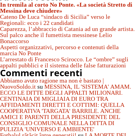
In tremila al corto No Ponte. «La società Stretto di
Messina deve chiudere»
Cateno De Luca “sindaco di Sicilia” verso le
Regionali: ecco i 22 candidati
Caparezza, l’abbraccio di Catania ad un grande artista.
Sul palco anche il fumettista messinese Lelio
Bonaccorso
Aspetti organizzativi, percorso e contenuti della
marcia No Ponte
L’arrestato di Francesco Scirocco. Le “ombre” sugli
appalti pubblici e il sistema delle false fatturazioni
Commenti recenti
Abbiamo avuto ragione ma non è bastato |
NuovoSoldo.it
su
MESSINA, IL 'SISTEMA' AMAM.
ECCO LE DITTE DEGLI APPALTI MILIONARI.
CENTINAIA DI MIGLIAIA DI EURO TRA
AFFIDAMENTI DIRETTI E COTTIMI: QUELLA
COOPERATIVA 'TARGATA' BARRILE. ANCHE
AMICI E PARENTI DELLA PRESIDENTE DEL
CONSIGLIO COMUNALE NELLA DITTA DI
PULIZIA 'UNIVERSO E AMBIENTE'
Fotbalul rătăcit între generații!
su
LA MORTE DEL