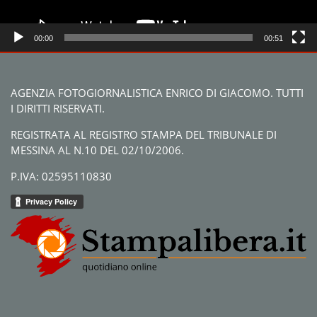
00:00
00:51
AGENZIA FOTOGIORNALISTICA ENRICO DI GIACOMO. TUTTI
I DIRITTI RISERVATI.
REGISTRATA AL REGISTRO STAMPA DEL TRIBUNALE DI
MESSINA AL N.10 DEL 02/10/2006.
P.IVA: 02595110830