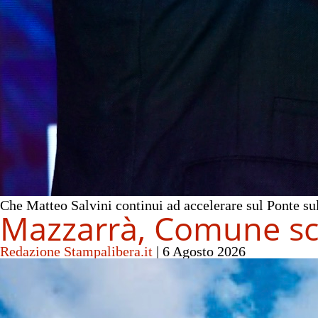
Che Matteo Salvini continui ad accelerare sul Ponte sul
Mazzarrà, Comune scio
Redazione Stampalibera.it
|
6 Agosto 2026