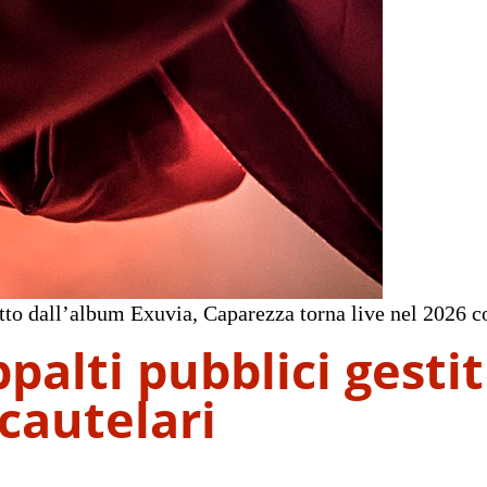
ratto dall’album Exuvia, Caparezza torna live nel 2026 c
palti pubblici gesti
cautelari