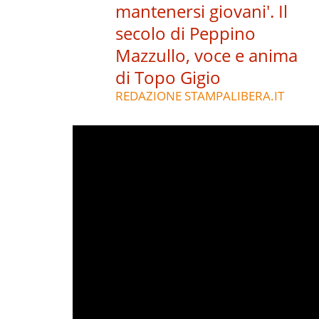
mantenersi giovani'. Il
secolo di Peppino
Mazzullo, voce e anima
di Topo Gigio
REDAZIONE STAMPALIBERA.IT