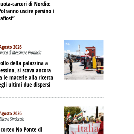
 DELL'EX
vuota-carceri di Nordio:
Potranno uscire persino i
ORTUALE A
afiosi”
DALLA
NE
PALIBERA.IT
Agosto 2026
onaca di Messina e Provincia
rollo della palazzina a
essina, si scava ancora
ra le macerie alla ricerca
egli ultimi due dispersi
Agosto 2026
litica e Sindacato
l corteo No Ponte di