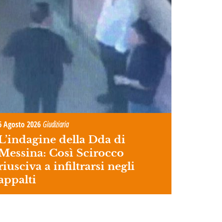
6 Agosto 2026
Giudiziaria
L’indagine della Dda di
Messina: Così Scirocco
riusciva a infiltrarsi negli
appalti