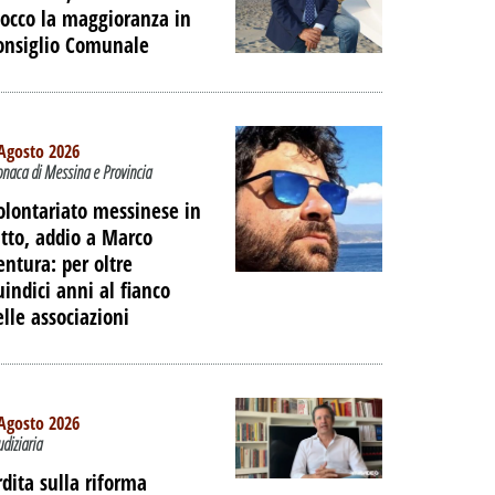
locco la maggioranza in
onsiglio Comunale
Agosto 2026
onaca di Messina e Provincia
olontariato messinese in
utto, addio a Marco
entura: per oltre
uindici anni al fianco
elle associazioni
TO -
Agosto 2026
E LE
udiziaria
IAGGIO
rdita sulla riforma