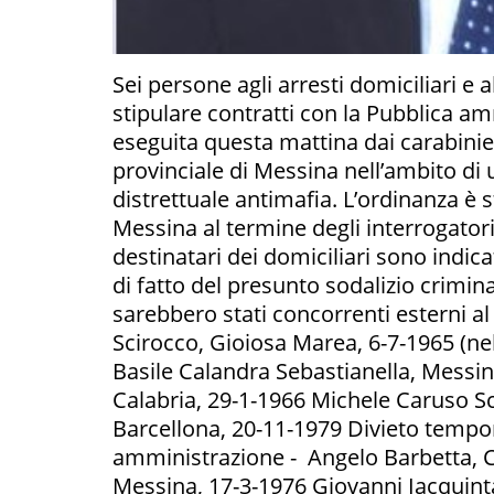
Sei persone agli arresti domiciliari e 
stipulare contratti con la Pubblica amm
eseguita questa mattina dai carabini
provinciale di Messina nell’ambito di 
distrettuale antimafia. L’ordinanza è 
Messina al termine degli interrogatori 
destinatari dei domiciliari sono indic
di fatto del presunto sodalizio criminal
sarebbero stati concorrenti esterni al
Scirocco, Gioiosa Marea, 6-7-1965 (ne
Basile Calandra Sebastianella, Messi
Calabria, 29-1-1966 Michele Caruso Sc
Barcellona, 20-11-1979 Divieto tempor
amministrazione - Angelo Barbetta, 
Messina, 17-3-1976 Giovanni Iacquinta