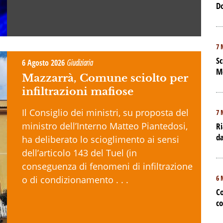
D
7 
Sc
6 Agosto 2026
Giudiziaria
M
Mazzarrà, Comune sciolto per
infiltrazioni mafiose
Il Consiglio dei ministri, su proposta del
7 
ministro dell’Interno Matteo Piantedosi,
Ri
da
ha deliberato lo scioglimento ai sensi
dell’articolo 143 del Tuel (in
conseguenza di fenomeni di infiltrazione
6 
o di condizionamento . . .
Co
co