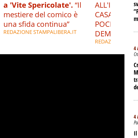
a 'Vite Spericolate'.
“Il
ALL'INTERNO
s
”
mestiere del comico è
CASA DEL P
m
una sfida continua”
POCHE ORE 
REDAZIONE STAMPALIBERA.IT
DEMOLIZIO
REDAZIONE STAM
4 
Cr
C
M
t
d
4 
Po
I