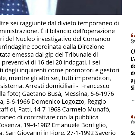
altre sei raggiunte dal divieto temporaneo di
inistrazione. È il bilancio dell’operazione
6 
eri del Nucleo investigativo del Comando
Sp
un’indagine coordinata dalla Direzione
C
stata emessa dal gip del Tribunale di
L’
preventivi di 16 dei 20 indagati. I sei
d
ati dagli inquirenti come promotori e gestori
d
e, mentre gli altri sei, tutti imprenditori,
a
 sistema. Arresti domiciliari - Francesco
Si
lla foto) Gaetano Busà, Messina, 6-6-1976
na, 3-6-1966 Domenico Logozzo, Reggio
affidi, Patti, 14-7-1968 Carmelo Munafò,
aneo di contrattare con la pubblica
4 
Po
Cosenza, 19-4-1982 Emanuele Bonfiglio,
, San Giovanni in Fiore, 27-1-1992 Saverio
S