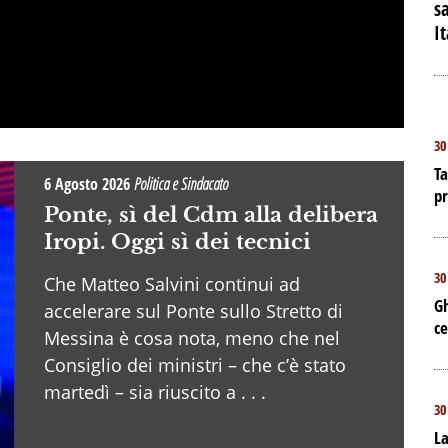
sa
I
30
Ta
6 Agosto 2026
Politica e Sindacato
p
Ponte, sì del Cdm alla delibera
Iropi. Oggi sì dei tecnici
30
Che Matteo Salvini continui ad
Gh
accelerare sul Ponte sullo Stretto di
ce
Messina è cosa nota, meno che nel
Consiglio dei ministri – che c’è stato
martedì – sia riuscito a . . .
30
La