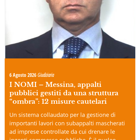
6 Agosto 2026
Giudiziaria
I NOMI –
Messina, appalti
pubblici gestiti da una struttura
“ombra”: 12 misure cautelari
Un sistema collaudato per la gestione di
importanti lavori con subappalti mascherati
ad imprese controllate da cui drenare le