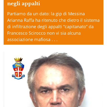
negli appalti
Partiamo da un dato: la gip di Messina
Arianna Raffa ha ritenuto che dietro il sistema
di infiltrazione degli appalti “capitanato” da
Francesco Scirocco non vi sia alcuna
associazione mafiosa . . .