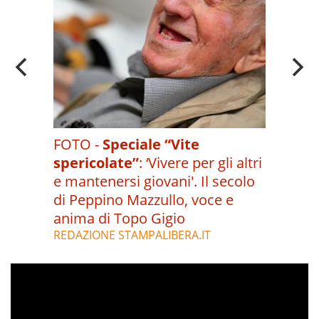
FOTO -
Speciale “Vite
spericolate”
:
‘Vivere per gli altri
e mantenersi giovani'. Il secolo
di Peppino Mazzullo, voce e
anima di Topo Gigio
REDAZIONE STAMPALIBERA.IT