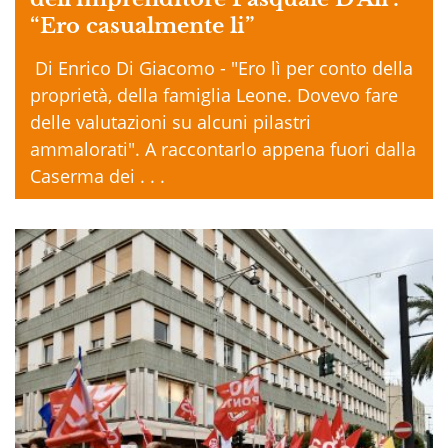
“Ero casualmente li”
Di Enrico Di Giacomo - "Ero lì per conto della
proprietà, della famiglia Leone. Dovevo fare
delle valutazioni su alcuni pilastri
ammalorati". A raccontarlo appena fuori dalla
Caserma dei . . .