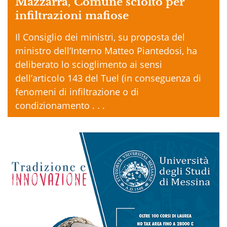
Mazzarrà, Comune sciolto per
infiltrazioni mafiose
Il Consiglio dei ministri, su proposta del
ministro dell’Interno Matteo Piantedosi, ha
deliberato lo scioglimento ai sensi
dell’articolo 143 del Tuel (in conseguenza di
fenomeni di infiltrazione o di
condizionamento . . .