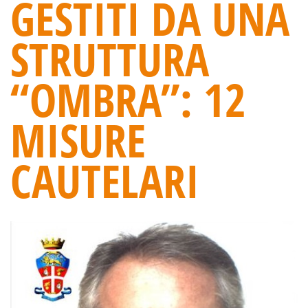
GESTITI DA UNA
STRUTTURA
“OMBRA”: 12
MISURE
CAUTELARI