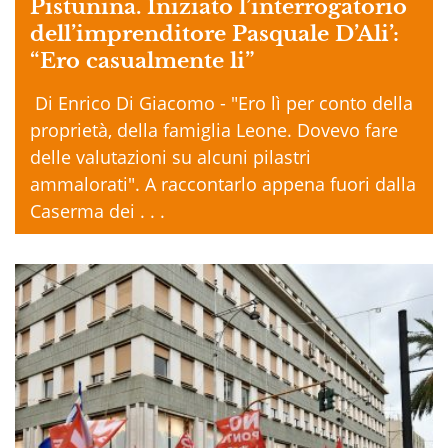
Pistunina. Iniziato l’interrogatorio
dell’imprenditore Pasquale D’Ali’:
“Ero casualmente li”
Di Enrico Di Giacomo - "Ero lì per conto della
proprietà, della famiglia Leone. Dovevo fare
delle valutazioni su alcuni pilastri
ammalorati". A raccontarlo appena fuori dalla
Caserma dei . . .