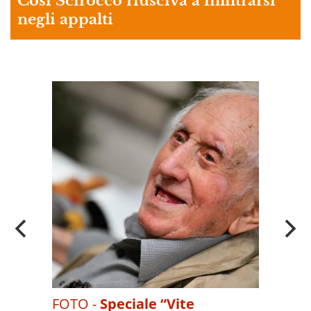
Così Scirocco riusciva a infiltrarsi
negli appalti
A
OI
FOTO -
Speciale “Vite