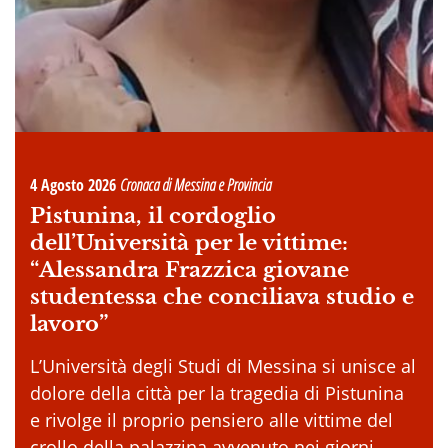
4 Agosto 2026
Cronaca di Messina e Provincia
Pistunina, il cordoglio
dell’Università per le vittime:
“Alessandra Frazzica giovane
studentessa che conciliava studio e
lavoro”
L’Università degli Studi di Messina si unisce al
dolore della città per la tragedia di Pistunina
e rivolge il proprio pensiero alle vittime del
crollo della palazzina avvenuto nei giorni . . .