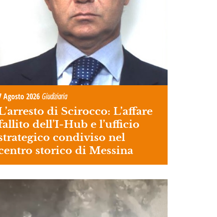
7 Agosto 2026
Giudiziaria
L’arresto di Scirocco: L’affare
fallito dell’I-Hub e l’ufficio
strategico condiviso nel
centro storico di Messina