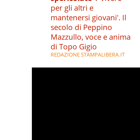
per gli altri e
mantenersi giovani'. Il
secolo di Peppino
Mazzullo, voce e anima
di Topo Gigio
REDAZIONE STAMPALIBERA.IT