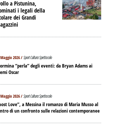
rollo a Pistunina,
ominati i legali della
itolare dei Grandi
agazzini
 Maggio 2026 /
Sport Cultura Spettacolo
ormina “perla” degli eventi: da Bryan Adams ai
remi Oscar
 Maggio 2026 /
Sport Cultura Spettacolo
ost Love”, a Messina il romanzo di Maria Musso al
ntro di un confronto sulle relazioni contemporanee