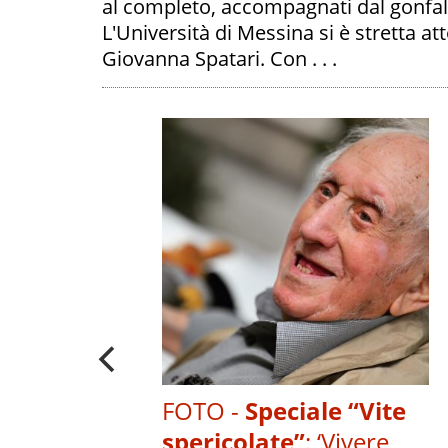
al completo, accompagnati dal gonfalon
L'Università di Messina si è stretta att
Giovanna Spatari. Con . . .
ICE NADIA
A
A "VITE
E" I SUOI
CONTRARIO'
PALIBERA.IT
FOTO -
Speciale “Vite
spericolate”
:
‘Vivere