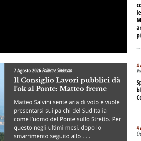
c
le
M
a
p
4 
7 Agosto 2026
Politica e Sindacato
Po
Il Consiglio Lavori pubblici dà
S
l’ok al Ponte: Matteo freme
b
C
Matteo Salvini sente aria di voto e vuole
presentarsi sui palchi del Sud Italia
come l’uomo del Ponte sullo Stretto. Per
questo negli ultimi mesi, dopo lo
4 
Cr
smarrimento seguito allo . . .