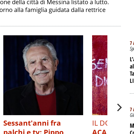
e della città di Messina listato a lutto.
orno alla famiglia guidata dalla rettrice
7 
Sp
L
a
T
L
7 
Gi
Sessant'anni fra
IL DOCUMEN
M
palchi e tv: Pippo
ACAB, OLTR
C