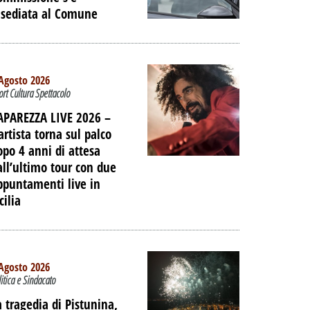
nsediata al Comune
IAGGIO
 DELL'EX
ORTUALE A
DALLA
Agosto 2026
ort Cultura Spettacolo
NE
APAREZZA LIVE 2026 –
PALIBERA.IT
artista torna sul palco
opo 4 anni di attesa
all’ultimo tour con due
ppuntamenti live in
cilia
Agosto 2026
litica e Sindacato
a tragedia di Pistunina,