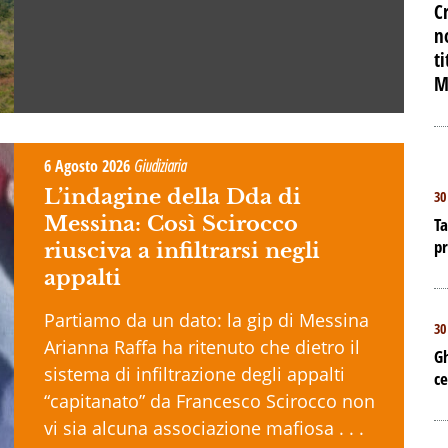
C
n
t
M
6 Agosto 2026
Giudiziaria
L’indagine della Dda di
30
Messina: Così Scirocco
Ta
p
riusciva a infiltrarsi negli
appalti
Partiamo da un dato: la gip di Messina
30
Arianna Raffa ha ritenuto che dietro il
Gh
sistema di infiltrazione degli appalti
ce
“capitanato” da Francesco Scirocco non
vi sia alcuna associazione mafiosa . . .