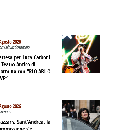
Agosto 2026
ort Cultura Spettacolo
’attesa per Luca Carboni
l Teatro Antico di
aormina con “RIO ARI O
IVE”
Agosto 2026
udiziaria
TO -
azzarrà Sant’Andrea, la
E LE
ommissione s’è