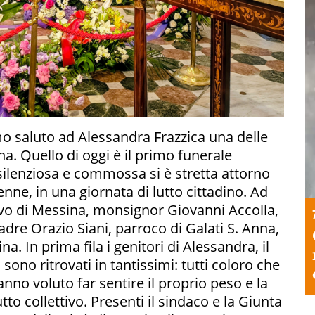
mo saluto ad Alessandra Frazzica una delle
na. Quello di oggi è il primo funerale
 silenziosa e commossa si è stretta attorno
nne, in una giornata di lutto cittadino. Ad
covo di Messina, monsignor Giovanni Accolla,
dre Orazio Siani, parroco di Galati S. Anna,
na. In prima fila i genitori di Alessandra, il
i sono ritrovati in tantissimi: tutti coloro che
hanno voluto far sentire il proprio peso e la
to collettivo. Presenti il sindaco e la Giunta