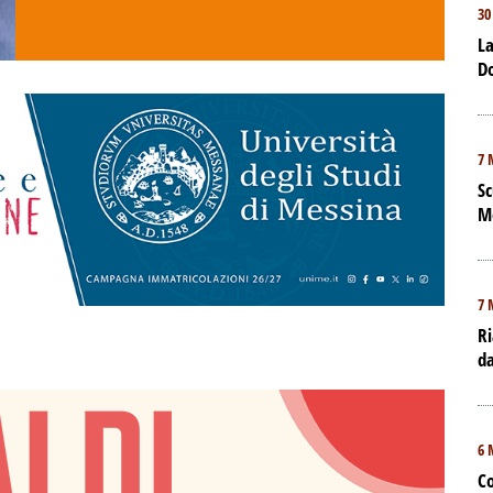
30
La
D
7 
Sc
M
7 
Ri
da
6 
Co