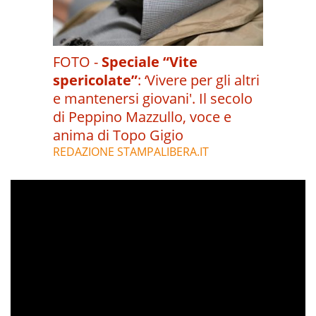
FOTO -
Speciale “Vite
spericolate”
:
‘Vivere per gli altri
e mantenersi giovani'. Il secolo
di Peppino Mazzullo, voce e
anima di Topo Gigio
REDAZIONE STAMPALIBERA.IT