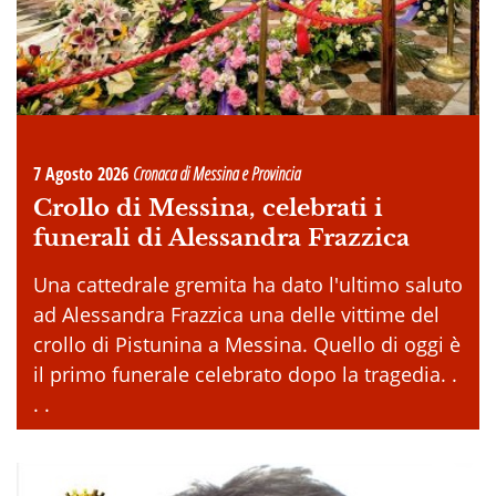
7 Agosto 2026
Cronaca di Messina e Provincia
Crollo di Messina, celebrati i
funerali di Alessandra Frazzica
Una cattedrale gremita ha dato l'ultimo saluto
ad Alessandra Frazzica una delle vittime del
crollo di Pistunina a Messina. Quello di oggi è
il primo funerale celebrato dopo la tragedia. .
. .