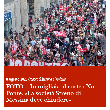
8 Agosto 2026
Cronaca di Messina e Provincia
FOTO –
In migliaia al corteo No
Ponte. «La società Stretto di
Messina deve chiudere»