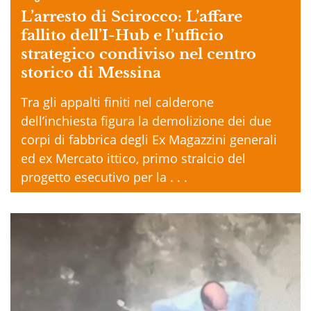
L’arresto di Scirocco: L’affare
fallito dell’I-Hub e l’ufficio
strategico condiviso nel centro
storico di Messina
Tra gli appalti finiti nel calderone
dell’inchiesta figura la demolizione dei due
corpi di fabbrica degli Ex Magazzini generali
ed ex Mercato ittico, primo stralcio del
progetto esecutivo per la . . .