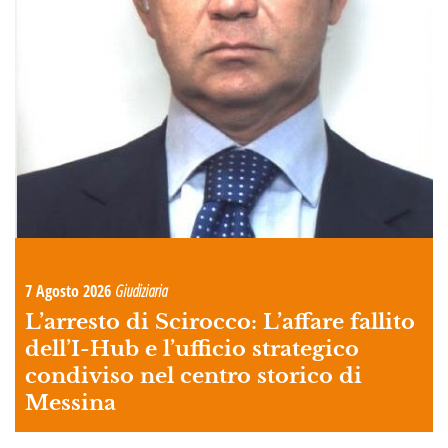
7 Agosto 2026
Giudiziaria
L’arresto di Scirocco: L’affare fallito
dell’I-Hub e l’ufficio strategico
condiviso nel centro storico di
Messina