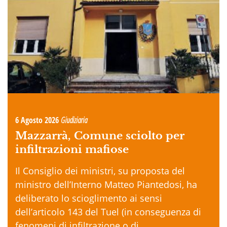
6 Agosto 2026
Giudiziaria
Mazzarrà, Comune sciolto per
infiltrazioni mafiose
Il Consiglio dei ministri, su proposta del
ministro dell’Interno Matteo Piantedosi, ha
deliberato lo scioglimento ai sensi
dell’articolo 143 del Tuel (in conseguenza di
fenomeni di infiltrazione o di