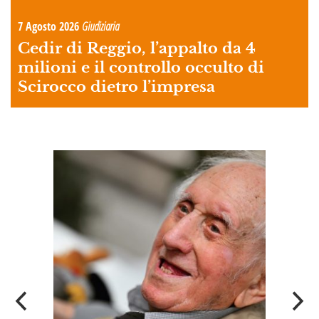
7 Agosto 2026
Giudiziaria
Cedir di Reggio, l’appalto da 4
milioni e il controllo occulto di
Scirocco dietro l’impresa
A
OI