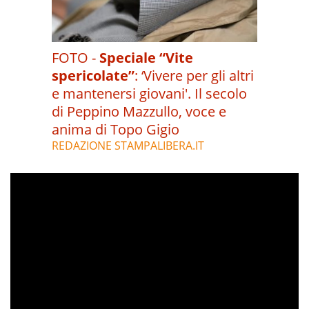
FOTO -
Speciale “Vite
spericolate”
:
‘Vivere per gli altri
e mantenersi giovani'. Il secolo
di Peppino Mazzullo, voce e
anima di Topo Gigio
REDAZIONE STAMPALIBERA.IT