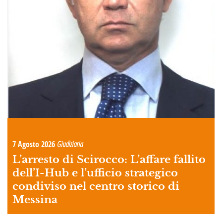
7 Agosto 2026
Giudiziaria
L’arresto di Scirocco: L’affare fallito
dell’I-Hub e l’ufficio strategico
condiviso nel centro storico di
Messina