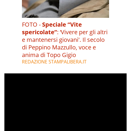
FOTO -
Speciale “Vite
spericolate”
:
‘Vivere per gli altri
e mantenersi giovani'. Il secolo
di Peppino Mazzullo, voce e
anima di Topo Gigio
REDAZIONE STAMPALIBERA.IT