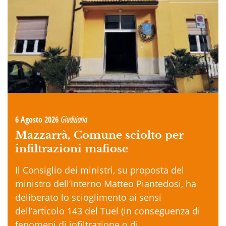
6 Agosto 2026
Giudiziaria
Mazzarrà, Comune sciolto per
infiltrazioni mafiose
Il Consiglio dei ministri, su proposta del
ministro dell’Interno Matteo Piantedosi, ha
deliberato lo scioglimento ai sensi
dell’articolo 143 del Tuel (in conseguenza di
fenomeni di infiltrazione o di