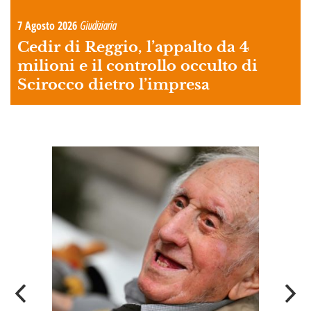
7 Agosto 2026
Giudiziaria
Cedir di Reggio, l’appalto da 4
milioni e il controllo occulto di
Scirocco dietro l’impresa
A
OI